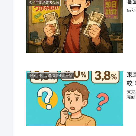
審
タイプ別消費者金融
借り
東
中堅・中小の消費者金融一覧
較
東京
完結