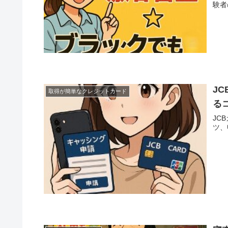
験者
J
取得が簡単なクレジットカード
る
JC
ツ、