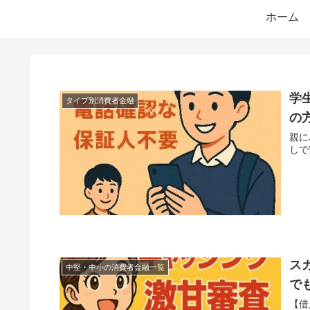
ホーム
学
タイプ別消費者金融
の
親に
しで
ス
中堅・中小の消費者金融一覧
で
【借