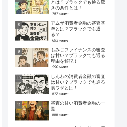
とは？ブラックでも通る驚
きの条件とは！
757 views
アムザ消費者金融の審査基
準とは？ブラックでも通
る？
693 views
もみじファイナンスの審査
は甘い？ブラックでも通る
理由を解説！
590 views
しんわの消費者金融の審査
は甘い？ブラックでも通る
裏ワザとは！
572 views
審査の甘い消費者金融の一
覧
555 views