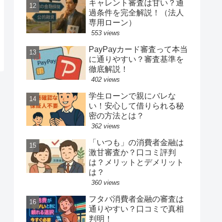
キャレント審査は甘い？通
過条件を完全解説！（法人
専用ローン）
553 views
PayPayカード審査って本当
に通りやすい？審査基準を
徹底解説！
402 views
学生ローンで親にバレな
い！安心して借りられる秘
密の方法とは？
362 views
「いつも」の消費者金融は
激甘審査か？口コミ評判
は？メリットとデメリット
は？
360 views
フタバ消費者金融の審査は
通りやすい？口コミで真相
判明！