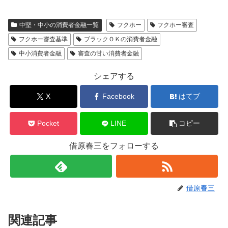
中堅・中小の消費者金融一覧
フクホー
フクホー審査
フクホー審査基準
ブラックＯＫの消費者金融
中小消費者金融
審査の甘い消費者金融
シェアする
X
Facebook
はてブ
Pocket
LINE
コピー
借原春三をフォローする
借原春三
関連記事