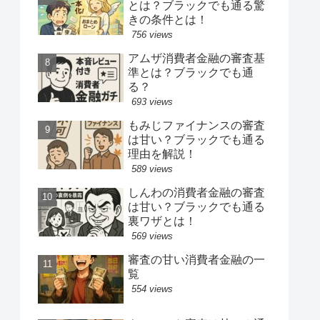
とは？ブラックでも通る驚
きの条件とは！
756 views
アムザ消費者金融の審査基
準とは？ブラックでも通
る？
693 views
もみじファイナンスの審査
は甘い？ブラックでも通る
理由を解説！
589 views
しんわの消費者金融の審査
は甘い？ブラックでも通る
裏ワザとは！
569 views
審査の甘い消費者金融の一
覧
554 views