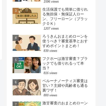
1596 views
生活保護でも簡単に借りれ
る無担保・無保証人ロー
ン、フリーローン（ブラッ
クＯＫ）
1207 views
ろうきんおまとめローンを
使うべき？審査基準とおす
すめポイントまとめ！
839 views
フクホーは激甘審査？ブラ
ックでも借りれるって本
当？
816 views
ベルーナノーティス審査は
甘い？主婦や高齢者も通る
裏ワザ！
800 views
激甘審査のおまとめローン