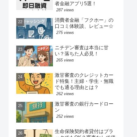
者金融アプリ5選！
287 views
消費者金融「フクホー」の
口コミ体験談、レビュー☆
275 views
ニチデン審査は本当に甘
い？落ちた人必見！
265 views
激甘審査のクレジットカー
ド特集！主婦・学生・無職
でも通る理由とは？
262 views
激甘審査の銀行カードロー
ン
252 views
生命保険契約者貸付はブラ