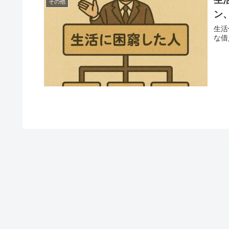
その他
ン
生活
な借