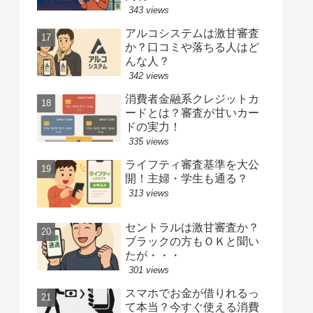
343 views
アルコシステムは激甘審査
か？口コミや落ちる人はど
んな人？
342 views
消費者金融系クレジットカ
ードとは？審査が甘いカー
ドの実力！
335 views
ライフティ審査基準を大公
開！主婦・学生も通る？
313 views
セントラルは激甘審査か？
ブラックの方もＯＫと聞い
たが・・・
301 views
スマホでお金が借りれるっ
て本当？今すぐ使える消費