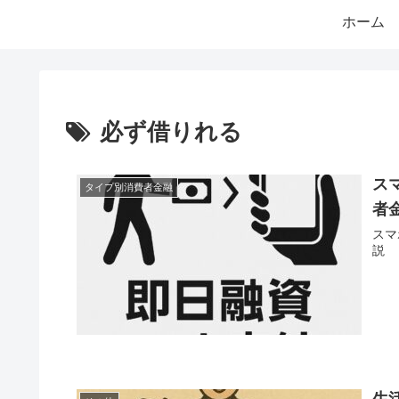
ホーム
必ず借りれる
ス
タイプ別消費者金融
者
スマ
説
生