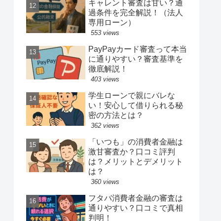
キャレント審査は甘い？通
過条件を完全解説！（法人
専用ローン）
553 views
PayPayカード審査って本当
に通りやすい？審査基準を
徹底解説！
403 views
学生ローンで親にバレな
い！安心して借りられる秘
密の方法とは？
362 views
「いつも」の消費者金融は
激甘審査か？口コミ評判
は？メリットとデメリット
は？
360 views
フタバ消費者金融の審査は
通りやすい？口コミで真相
判明！