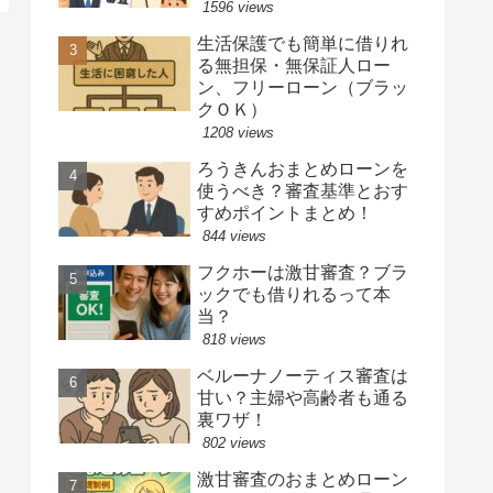
1596 views
生活保護でも簡単に借りれ
る無担保・無保証人ロー
ン、フリーローン（ブラッ
クＯＫ）
1208 views
ろうきんおまとめローンを
使うべき？審査基準とおす
すめポイントまとめ！
844 views
フクホーは激甘審査？ブラ
ックでも借りれるって本
当？
818 views
ベルーナノーティス審査は
甘い？主婦や高齢者も通る
裏ワザ！
802 views
激甘審査のおまとめローン