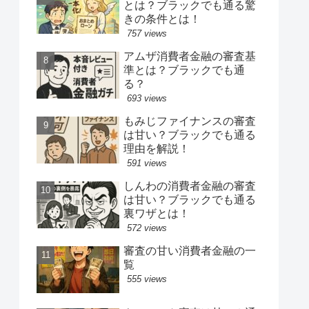
とは？ブラックでも通る驚
きの条件とは！
757 views
アムザ消費者金融の審査基
準とは？ブラックでも通
る？
693 views
もみじファイナンスの審査
は甘い？ブラックでも通る
理由を解説！
591 views
しんわの消費者金融の審査
は甘い？ブラックでも通る
裏ワザとは！
572 views
審査の甘い消費者金融の一
覧
555 views