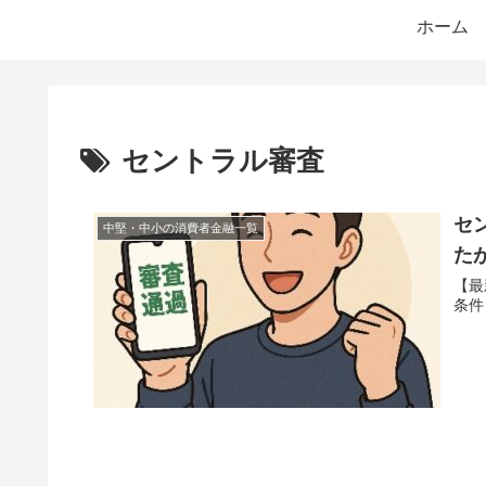
ホーム
セントラル審査
セ
中堅・中小の消費者金融一覧
た
【最
条件