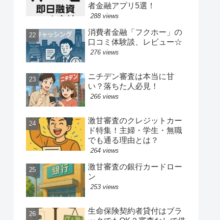
者金融アプリ5選！
288 views
消費者金融「フクホー」の
口コミ体験談、レビュー☆
276 views
ニチデン審査は本当に甘
い？落ちた人必見！
266 views
激甘審査のクレジットカー
ド特集！主婦・学生・無職
でも通る理由とは？
264 views
激甘審査の銀行カードロー
ン
253 views
生命保険契約者貸付はブラ