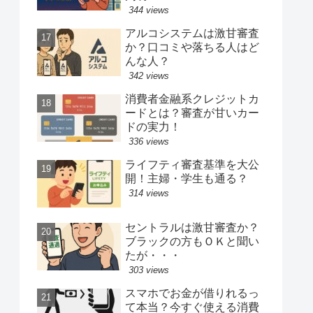
344 views
アルコシステムは激甘審査
か？口コミや落ちる人はど
んな人？
342 views
消費者金融系クレジットカ
ードとは？審査が甘いカー
ドの実力！
336 views
ライフティ審査基準を大公
開！主婦・学生も通る？
314 views
セントラルは激甘審査か？
ブラックの方もＯＫと聞い
たが・・・
303 views
スマホでお金が借りれるっ
て本当？今すぐ使える消費